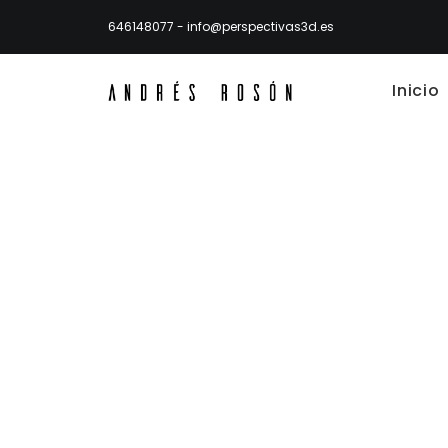
646148077
-
info@perspectivas3d.es
Inicio