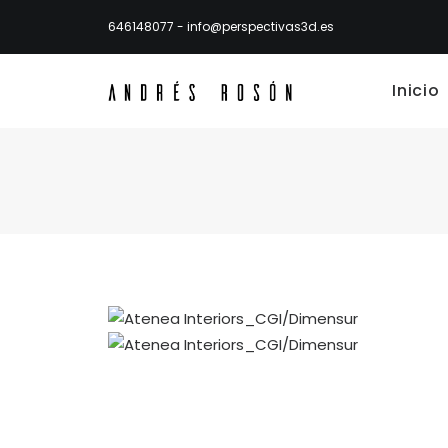
646148077
-
info@perspectivas3d.es
Inicio