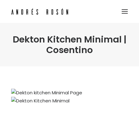
Dekton Kitchen Minimal |
INICIO
Cosentino
SERVICIOS PERSPECTIVAS 3D
NUESTROS TRABAJOS
CONTACTO